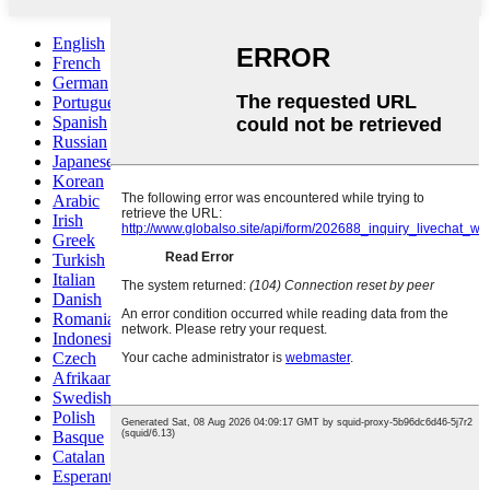
English
French
German
Portuguese
Spanish
Russian
Japanese
Korean
Arabic
Irish
Greek
Turkish
Italian
Danish
Romanian
Indonesian
Czech
Afrikaans
Swedish
Polish
Basque
Catalan
Esperanto